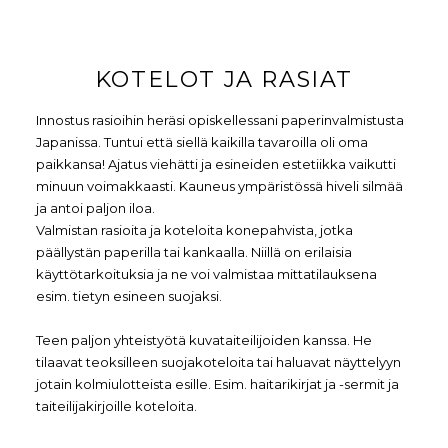
KOTELOT JA RASIAT
Innostus rasioihin heräsi opiskellessani paperinvalmistusta
Japanissa. Tuntui että siellä kaikilla tavaroilla oli oma
paikkansa! Ajatus viehätti ja esineiden estetiikka vaikutti
minuun voimakkaasti. Kauneus ympäristössä hiveli silmää
ja antoi paljon iloa.
Valmistan rasioita ja koteloita konepahvista, jotka
päällystän paperilla tai kankaalla. Niillä on erilaisia
käyttötarkoituksia ja ne voi valmistaa mittatilauksena
esim. tietyn esineen suojaksi.
Teen paljon yhteistyötä kuvataiteilijoiden kanssa. He
tilaavat teoksilleen suojakoteloita tai haluavat näyttelyyn
jotain kolmiulotteista esille. Esim. haitarikirjat ja -sermit ja
taiteilijakirjoille koteloita.