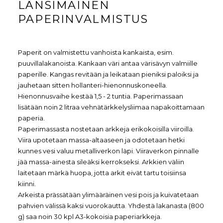
LÄNSIMAINEN
PAPERINVALMISTUS
Paperit on valmistettu vanhoista kankaista, esim.
puuvillalakanoista. Kankaan väri antaa värisävyn valmiille
paperille. Kangas revitään ja leikataan pieniksi paloiksi ja
jauhetaan sitten hollanteri-hienonnuskoneella.
Hienonnusvaihe kestää 1,5 - 2 tuntia. Paperimassaan
lisätään noin 2 litraa vehnätärkkelysliimaa napakoittamaan
paperia.
Paperimassasta nostetaan arkkeja erikokoisilla viiroilla.
Viira upotetaan massa-altaaseen ja odotetaan hetki
kunnes vesi valuu metalliverkon läpi. Viiraverkon pinnalle
jää massa-ainesta sileäksi kerrokseksi. Arkkien väliin
laitetaan märkä huopa, jotta arkit eivät tartu toisiinsa
kiinni.
Arkeista prässätään ylimääräinen vesi pois ja kuivatetaan
pahvien välissä kaksi vuorokautta. Yhdestä lakanasta (800
g) saa noin 30 kpl A3-kokoisia paperiarkkeja.