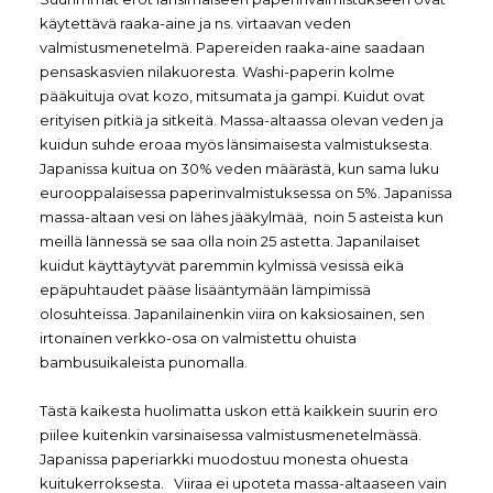
käytettävä raaka-aine ja ns. virtaavan veden
valmistusmenetelmä. Papereiden raaka-aine saadaan
pensaskasvien nilakuoresta. Washi-paperin kolme
pääkuituja ovat kozo, mitsumata ja gampi. Kuidut ovat
erityisen pitkiä ja sitkeitä. Massa-altaassa olevan veden ja
kuidun suhde eroaa myös länsimaisesta valmistuksesta.
Japanissa kuitua on 30% veden määrästä, kun sama luku
eurooppalaisessa paperinvalmistuksessa on 5%. Japanissa
massa-altaan vesi on lähes jääkylmää, noin 5 asteista kun
meillä lännessä se saa olla noin 25 astetta. Japanilaiset
kuidut käyttäytyvät paremmin kylmissä vesissä eikä
epäpuhtaudet pääse lisääntymään lämpimissä
olosuhteissa. Japanilainenkin viira on kaksiosainen, sen
irtonainen verkko-osa on valmistettu ohuista
bambusuikaleista punomalla.
Tästä kaikesta huolimatta uskon että kaikkein suurin ero
piilee kuitenkin varsinaisessa valmistusmenetelmässä.
Japanissa paperiarkki muodostuu monesta ohuesta
kuitukerroksesta. Viiraa ei upoteta massa-altaaseen vain