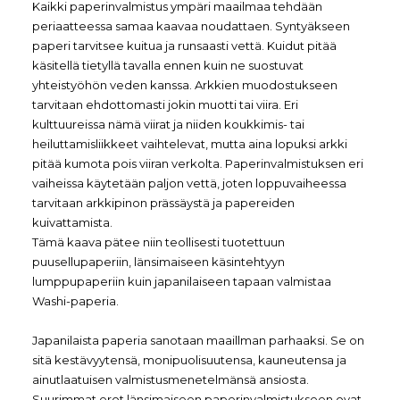
Kaikki paperinvalmistus ympäri maailmaa tehdään
periaatteessa samaa kaavaa noudattaen. Syntyäkseen
paperi tarvitsee kuitua ja runsaasti vettä. Kuidut pitää
käsitellä tietyllä tavalla ennen kuin ne suostuvat
yhteistyöhön veden kanssa. Arkkien muodostukseen
tarvitaan ehdottomasti jokin muotti tai viira. Eri
kulttuureissa nämä viirat ja niiden koukkimis- tai
heiluttamisliikkeet vaihtelevat, mutta aina lopuksi arkki
pitää kumota pois viiran verkolta. Paperinvalmistuksen eri
vaiheissa käytetään paljon vettä, joten loppuvaiheessa
tarvitaan arkkipinon prässäystä ja papereiden
kuivattamista.
Tämä kaava pätee niin teollisesti tuotettuun
puusellupaperiin, länsimaiseen käsintehtyyn
lumppupaperiin kuin japanilaiseen tapaan valmistaa
Washi-paperia.
Japanilaista paperia sanotaan maaillman parhaaksi. Se on
sitä kestävyytensä, monipuolisuutensa, kauneutensa ja
ainutlaatuisen valmistusmenetelmänsä ansiosta.
Suurimmat erot länsimaiseen paperinvalmistukseen ovat