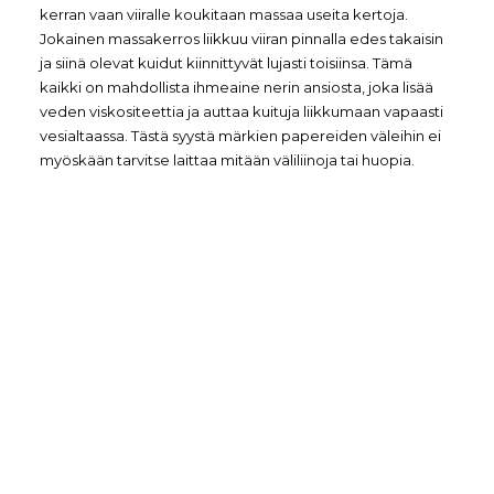
kerran vaan viiralle koukitaan massaa useita kertoja.
Jokainen massakerros liikkuu viiran pinnalla edes takaisin
ja siinä olevat kuidut kiinnittyvät lujasti toisiinsa. Tämä
kaikki on mahdollista ihmeaine nerin ansiosta, joka lisää
veden viskositeettia ja auttaa kuituja liikkumaan vapaasti
vesialtaassa. Tästä syystä märkien papereiden väleihin ei
myöskään tarvitse laittaa mitään väliliinoja tai huopia.